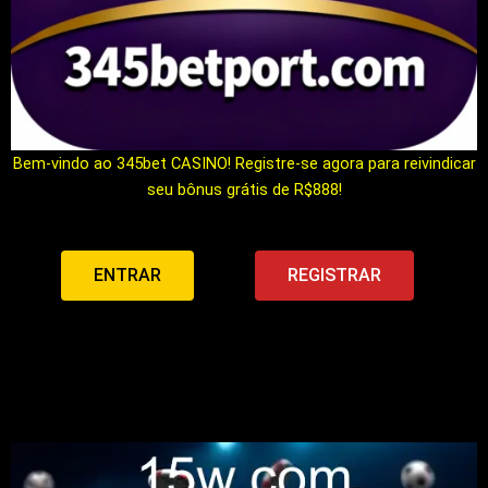
Bem-vindo ao 345bet CASINO! Registre-se agora para reivindicar
seu bônus grátis de R$888!
ENTRAR
REGISTRAR