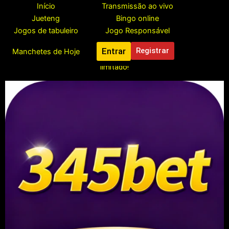
Pular
Início
Transmissão ao vivo
para
Jueteng
Bingo online
o
Jogos de tabuleiro
Jogo Responsável
conteúdo
Entrar
Registrar
Manchetes de Hoje
Registre-se para reivindicar seu bônus grátis de R$888, tempo
limitado!