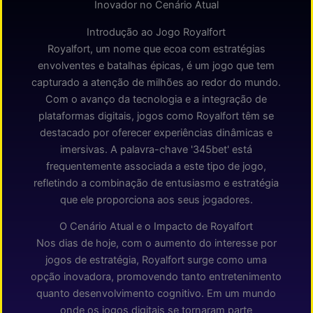
Inovador no Cenário Atual
Introdução ao Jogo Royalfort
Royalfort, um nome que ecoa com estratégias
envolventes e batalhas épicas, é um jogo que tem
capturado a atenção de milhões ao redor do mundo.
Com o avanço da tecnologia e a integração de
plataformas digitais, jogos como Royalfort têm se
destacado por oferecer experiências dinâmicas e
imersivas. A palavra-chave '345bet' está
frequentemente associada a este tipo de jogo,
refletindo a combinação de entusiasmo e estratégia
que ele proporciona aos seus jogadores.
O Cenário Atual e o Impacto de Royalfort
Nos dias de hoje, com o aumento do interesse por
jogos de estratégia, Royalfort surge como uma
opção inovadora, promovendo tanto entretenimento
quanto desenvolvimento cognitivo. Em um mundo
onde os jogos digitais se tornaram parte