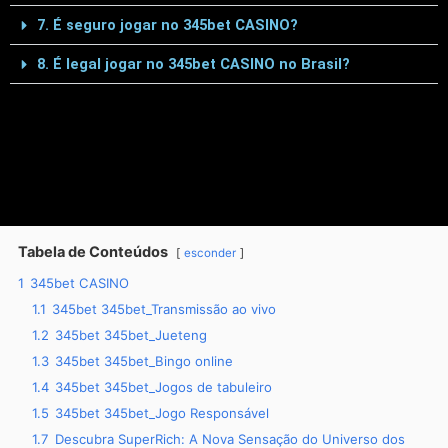
7. É seguro jogar no 345bet CASINO?
8. É legal jogar no 345bet CASINO no Brasil?
Tabela de Conteúdos
esconder
1
345bet CASINO
1.1
345bet 345bet_Transmissão ao vivo
1.2
345bet 345bet_Jueteng
1.3
345bet 345bet_Bingo online
1.4
345bet 345bet_Jogos de tabuleiro
1.5
345bet 345bet_Jogo Responsável
1.7
Descubra SuperRich: A Nova Sensação do Universo dos