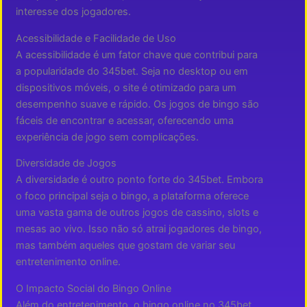
interesse dos jogadores.
Acessibilidade e Facilidade de Uso
A acessibilidade é um fator chave que contribui para
a popularidade do 345bet. Seja no desktop ou em
dispositivos móveis, o site é otimizado para um
desempenho suave e rápido. Os jogos de bingo são
fáceis de encontrar e acessar, oferecendo uma
experiência de jogo sem complicações.
Diversidade de Jogos
A diversidade é outro ponto forte do 345bet. Embora
o foco principal seja o bingo, a plataforma oferece
uma vasta gama de outros jogos de cassino, slots e
mesas ao vivo. Isso não só atrai jogadores de bingo,
mas também aqueles que gostam de variar seu
entretenimento online.
O Impacto Social do Bingo Online
Além do entretenimento, o bingo online no 345bet