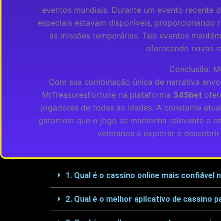
eventos mundiais. Durante um evento recente d
especiais estavam disponíveis, proporcionando
as missões temporárias. Tais eventos mantê
oferecendo novas ra
Conclusão: M
Com sua combinação única de narrativa envolve
MrTreasuresFortune na plataforma
345bet
ofer
jogadores de todas as idades. A constante atua
garantem que o jogo se mantenha relevante e e
veteranos a explorar e descobri
1. Qual é o cassino online mais confiável 
2. Qual é o melhor aplicativo de cassino p