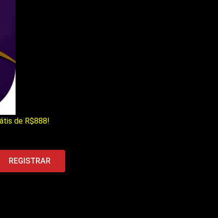
átis de R$888!
REGISTRAR