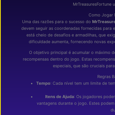
MrTreasuresFortune 
Como Jogar 
Uma das razões para o sucesso do
MrTreasur
devem seguir as coordenadas fornecidas para e
está cheio de desafios e armadilhas, que exig
dificuldade aumenta, fornecendo novas expe
O objetivo principal é acumular o máximo d
recompensas dentro do jogo. Estas recompens
especiais, que são cruciais par
Regras B
Tempo
: Cada nível tem um limite de t
Itens de Ajuda
: Os jogadores pode
vantagens durante o jogo. Estes podem
du