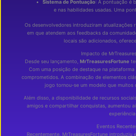
Sistema de Pontuação
: A pontuação é 
e nas habilidades usadas. Uma pontu
Os desenvolvedores introduziram atualizações
em que atendem aos feedbacks da comunidade.
locais são adicionados, oferec
Impacto de MrTreasure
Desde seu lançamento,
MrTreasuresFortune
te
Com uma posição de destaque na plataforma
comprometidos. A combinação de elementos clá
jogo tornou-se um modelo que muitos 
Além disso, a disponibilidade de recursos soci
amigos e compartilhar conquistas, aumentou a
experiência
Eventos Recente
Recentemente, MrTreasuresFortune introduziu 