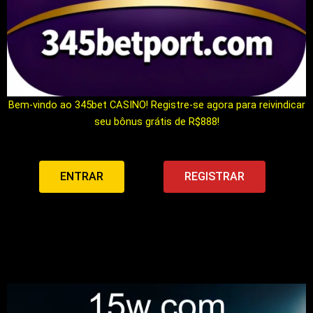
Bem-vindo ao 345bet CASINO! Registre-se agora para reivindicar
seu bônus grátis de R$888!
ENTRAR
REGISTRAR