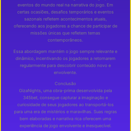
eventos do mundo real na narrativa do jogo. Em
certas ocasiões, desafios temporários e eventos
sazonais refletem acontecimentos atuais,
oferecendo aos jogadores a chance de participar de
missões únicas que refletem temas
contemporâneos.
Essa abordagem mantém o jogo sempre relevante e
dinâmico, incentivando os jogadores a retornarem
regularmente para descobrir conteúdo novo e
envolvente.
Conclusão
GizaNights, uma obra-prima desenvolvida pela
345bet, consegue capturar a imaginação e
curiosidade de seus jogadores ao transportá-los
para uma era de mistérios e maravilhas. Suas regras
bem elaboradas e narrativa rica oferecem uma
experiência de jogo envolvente e inesquecível.