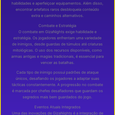
habilidades e aperfeiçoar equipamentos. Além disso,
encontrar artefatos raros desbloqueia conteúdo
extra e caminhos alternativos.
Combate e Estratégia
O combate em GizaNights exige habilidade e
estratégia. Os jogadores enfrentam uma variedade
de inimigos, desde guardas de túmulos até criaturas
mitológicas. O uso dos recursos disponíveis, como
armas antigas e magias tradicionais, é essencial para
vencer as batalhas.
Cada tipo de inimigo possui padrões de ataque
únicos, desafiando os jogadores a adaptar suas
tácticas constantemente. A progressão no combate
é marcada por chefes desafiadores que guardam os
segredos mais bem guardados do jogo.
Eventos Atuais Integrados
Uma das inovações de GizaNights é a integração de