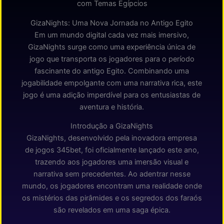
com Temas Egípcios
GizaNights: Uma Nova Jornada no Antigo Egito
Em um mundo digital cada vez mais imersivo,
GizaNights surge como uma experiência única de
jogo que transporta os jogadores para o período
fascinante do antigo Egito. Combinando uma
jogabilidade empolgante com uma narrativa rica, este
jogo é uma adição imperdível para os entusiastas de
aventura e história.
Introdução a GizaNights
GizaNights, desenvolvido pela inovadora empresa
de jogos 345bet, foi oficialmente lançado este ano,
trazendo aos jogadores uma imersão visual e
narrativa sem precedentes. Ao adentrar nesse
mundo, os jogadores encontram uma realidade onde
os mistérios das pirâmides e os segredos dos faraós
são revelados em uma saga épica.