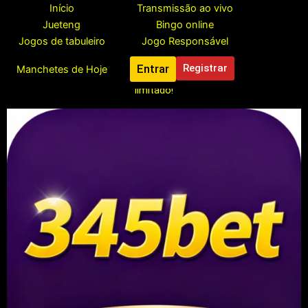
Pular
Início
Transmissão ao vivo
para
Jueteng
Bingo online
o
Jogos de tabuleiro
Jogo Responsável
conteúdo
Entrar
Registrar
Manchetes de Hoje
Registre-se para reivindicar seu bônus grátis de R$888, tempo
limitado!