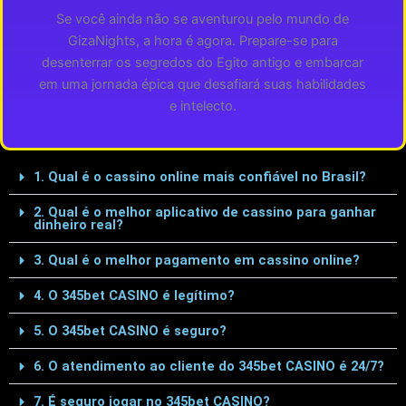
Se você ainda não se aventurou pelo mundo de
GizaNights, a hora é agora. Prepare-se para
desenterrar os segredos do Egito antigo e embarcar
em uma jornada épica que desafiará suas habilidades
e intelecto.
1. Qual é o cassino online mais confiável no Brasil?
2. Qual é o melhor aplicativo de cassino para ganhar
dinheiro real?
3. Qual é o melhor pagamento em cassino online?
4. O 345bet CASINO é legítimo?
5. O 345bet CASINO é seguro?
6. O atendimento ao cliente do 345bet CASINO é 24/7?
7. É seguro jogar no 345bet CASINO?