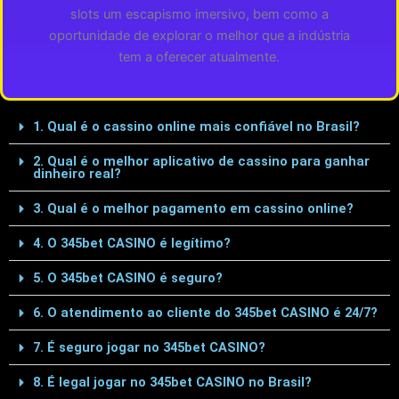
slots um escapismo imersivo, bem como a
oportunidade de explorar o melhor que a indústria
tem a oferecer atualmente.
1. Qual é o cassino online mais confiável no Brasil?
2. Qual é o melhor aplicativo de cassino para ganhar
dinheiro real?
3. Qual é o melhor pagamento em cassino online?
4. O 345bet CASINO é legítimo?
5. O 345bet CASINO é seguro?
6. O atendimento ao cliente do 345bet CASINO é 24/7?
7. É seguro jogar no 345bet CASINO?
8. É legal jogar no 345bet CASINO no Brasil?