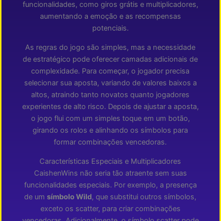
funcionalidades, como giros grátis e multiplicadores,
aumentando a emoção e as recompensas
potenciais.
As regras do jogo são simples, mas a necessidade
de estratégico pode oferecer camadas adicionais de
complexidade. Para começar, o jogador precisa
selecionar sua aposta, variando de valores baixos a
altos, atraindo tanto novatos quanto jogadores
experientes de alto risco. Depois de ajustar a aposta,
o jogo flui com um simples toque em um botão,
girando os rolos e alinhando os símbolos para
formar combinações vencedoras.
Características Especiais e Multiplicadores
CaishenWins não seria tão atraente sem suas
funcionalidades especiais. Por exemplo, a presença
de um
símbolo Wild
, que substitui outros símbolos,
exceto os scatter, para criar combinações
vencedoras. Adicionalmente, o símbolo scatter pode