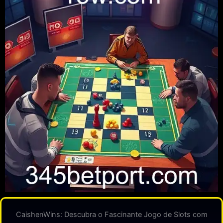
CaishenWins: Descubra o Fascinante Jogo de Slots com