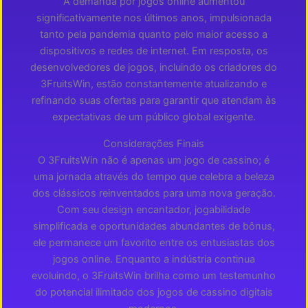
A demanda por jogos online aumentou
significativamente nos últimos anos, impulsionada
tanto pela pandemia quanto pelo maior acesso a
dispositivos e redes de internet. Em resposta, os
desenvolvedores de jogos, incluindo os criadores do
3FruitsWin, estão constantemente atualizando e
refinando suas ofertas para garantir que atendam às
expectativas de um público global exigente.
Considerações Finais
O 3FruitsWin não é apenas um jogo de cassino; é
uma jornada através do tempo que celebra a beleza
dos clássicos reinventados para uma nova geração.
Com seu design encantador, jogabilidade
simplificada e oportunidades abundantes de bônus,
ele permanece um favorito entre os entusiastas dos
jogos online. Enquanto a indústria continua
evoluindo, o 3FruitsWin brilha como um testemunho
do potencial ilimitado dos jogos de cassino digitais