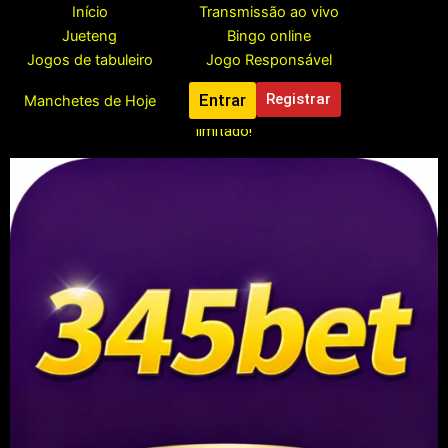
Pular
Início
Transmissão ao vivo
para
Jueteng
Bingo online
o
Jogos de tabuleiro
Jogo Responsável
conteúdo
Entrar
Registrar
Manchetes de Hoje
Registre-se para reivindicar seu bônus grátis de R$888, tempo
limitado!