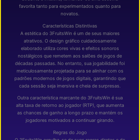
favorita tanto para experimentados quanto para
novatos.
Características Distintivas
A estética do 3FruitsWin é um de seus maiores
atrativos. O design gráfico cuidadosamente
elaborado utiliza cores vivas e efeitos sonoros
nostálgicos que remetem aos salões de jogos de
décadas passadas. No entanto, sua jogabilidade foi
meticulosamente projetada para se alinhar com os
padrões modernos de jogos digitais, garantindo que
cada sessão seja imersiva e cheia de surpresas.
Outra característica marcante do 3FruitsWin é sua
alta taxa de retorno ao jogador (RTP), que aumenta
as chances de ganho a longo prazo e mantém os
jogadores motivados a continuar girando.
Regras do Jogo