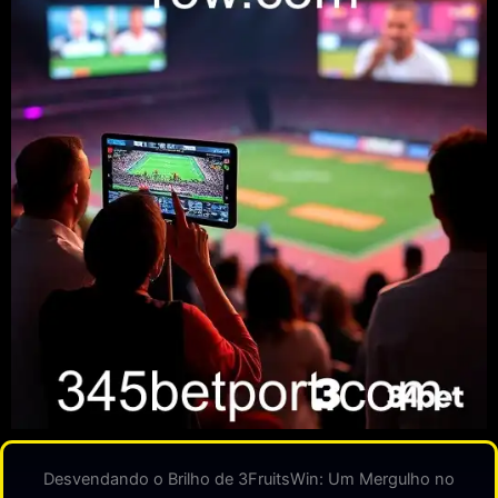
Desvendando o Brilho de 3FruitsWin: Um Mergulho no