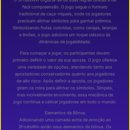
O 3FruitsWin orgulha-se de suas regras diretas e de
fácil compreensão. O jogo segue o formato
tradicional de caça-níqueis, onde os jogadores
precisam alinhar símbolos para ganhar prêmios.
Simbolizando frutas coloridas, como cerejas, laranjas
e limões, o jogo adiciona um toque clássico às
dinâmicas de jogabilidade.
Para começar a jogar, os participantes devem
primeiro definir o valor de sua aposta. O jogo oferece
uma variedade de opções, atendendo tanto aos
apostadores conservadores quanto aos jogadores
de alto risco. Após definir a aposta, os jogadores
giram os rolos para alinhar os símbolos. Simples,
mas incrivelmente envolvente, essa mecânica de
jogo continua a cativar jogadores em todo o mundo.
Elementos de Bônus
Adicionando uma camada extra de emoção ao
3FruitsWin estão seus elementos de bônus. Os